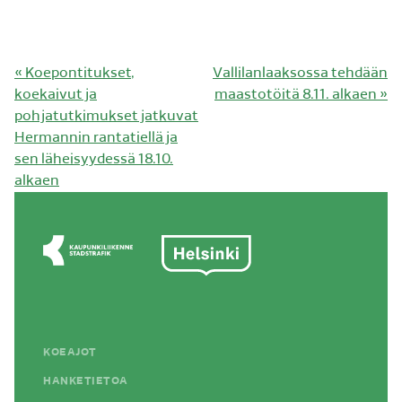
Edellinen
Seuraava
«
Koepontitukset,
Vallilanlaaksossa tehdään
artikkeli:
artikkeli:
koekaivut ja
maastotöitä 8.11. alkaen
»
pohjatutkimukset jatkuvat
Hermannin rantatiellä ja
sen läheisyydessä 18.10.
alkaen
KOEAJOT
HANKETIETOA