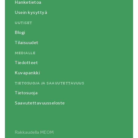
Hanketietoa
Usein kysyttyä
UUTISET
Blogi
Tilaisuudet
MEDIALLE
Tiedotteet
Kuvapankki
TIETOSUOJA JA SAAVUTETTAVUUS
Tietosuoja
Saavutettavuusseloste
Siirry
Rakkaudella
MEOM