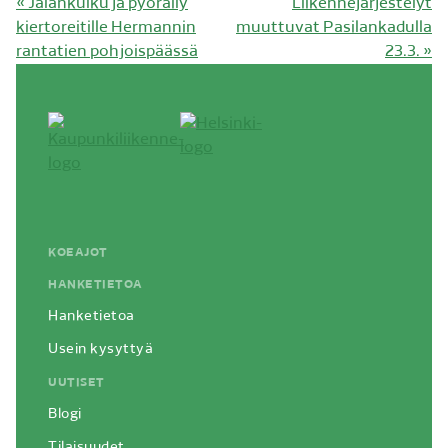
Edellinen
Seuraava
«
Jalankulku ja pyöräily
Liikennejärjestelyt
artikkeli:
artikkeli:
kiertoreitille Hermannin
muuttuvat Pasilankadulla
rantatien pohjoispäässä
23.3.
»
KOEAJOT
HANKETIETOA
Hanketietoa
Usein kysyttyä
UUTISET
Blogi
Tilaisuudet