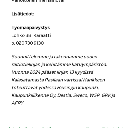
Pahoittelemme häiriötä!
Lisätiedot:
Työmaapäivystys
Lohko 3B, Karaatti
p. 020 730 9130
Suunnittelemme ja rakennamme uuden
raitiotielinjan ja kehitämme katuympäristöä.
Vuonna 2024 pääset linjan 13 kyydissä
Kalasatamasta Pasilaan vartissa! Hankkeen
toteuttavat yhdessä Helsingin kaupunki,
Kaupunkiliikenne Oy, Destia, Sweco, WSP, GRK ja
AFRY.