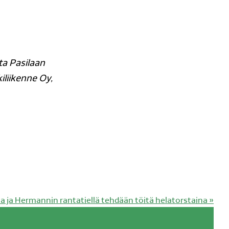
ta Pasilaan
liikenne Oy,
va
sa ja Hermannin rantatiellä tehdään töitä helatorstaina
»
: