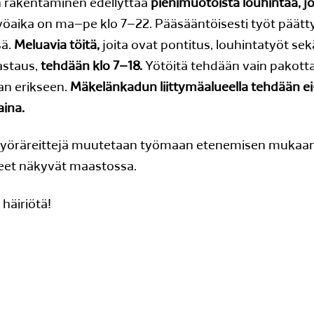
n rakentaminen edellyttää
pienimuotoista louhintaa, j
öaika on ma–pe klo 7–22. Pääsääntöisesti työt päätt
sä.
Meluavia töitä,
joita ovat pontitus, louhintatyöt se
astaus,
tehdään klo 7–18.
Yötöitä tehdään vain pakottav
aan erikseen.
Mäkelänkadun liittymäalueella tehdään ei
aina.
 pyöräreittejä muutetaan työmaan etenemisen muka
teet näkyvät maastossa.
häiriötä!
n