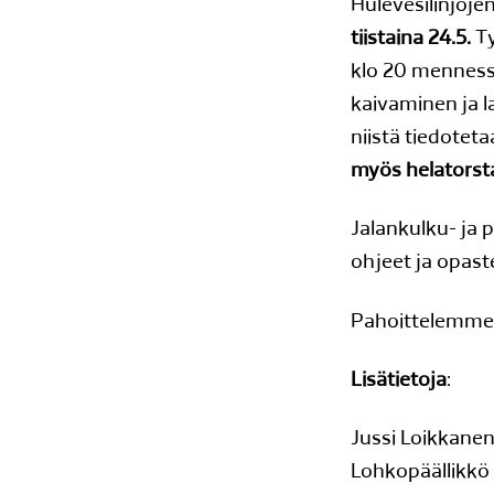
Hulevesilinjoje
tiistaina 24.5.
Ty
klo 20 mennes
kaivaminen ja l
niistä tiedotet
myös helatorst
Jalankulku- ja
ohjeet ja opas
Pahoittelemme 
Lisätietoja
:
Jussi Loikkane
Lohkopäällikkö