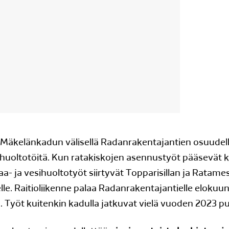
a Mäkelänkadun välisellä Radanrakentajantien osuudel
sihuoltotöitä. Kun ratakiskojen asennustyöt pääsevät
maa- ja vesihuoltotyöt siirtyvät Topparisillan ja Ratam
elle. Raitioliikenne palaa Radanrakentajantielle elokuu
. Työt kuitenkin kadulla jatkuvat vielä vuoden 2023 puo