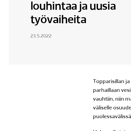
louhintaa ja uusia
työvaiheita
23.5.2022
Topparisillan j
parhaillaan ve
vauhtiin, niin 
väliselle osuud
puolessavälissä