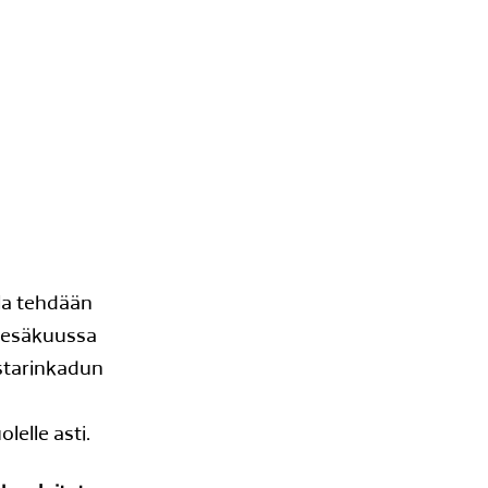
la tehdään
 kesäkuussa
estarinkadun
n
lelle asti.