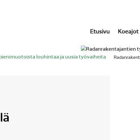
Etusivu
Koeajot
 pienimuotoista louhintaa ja uusia työvaiheita
Radanrakenta
lä