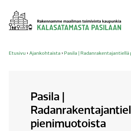
Siirry
sisältöön
Etusivu
›
Ajankohtaista
›
Pasila | Radanrakentajantiellä
Pasila |
Radanrakentajantiel
pienimuotoista