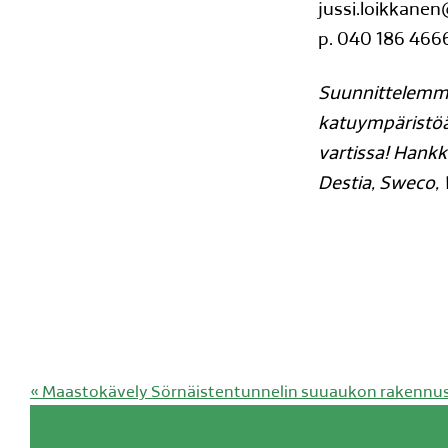
jussi.loikkanen
p. 040 186 466
Suunnittelemme
katuympäristöä
vartissa! Hankk
Destia, Sweco,
Edellinen
«
Maastokävely Sörnäistentunnelin suuaukon rakennust
artikkeli: