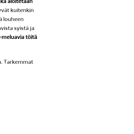
oka aloitetaan
yvät kuitenkin
kä louheen
ista syistä ja
-meluavia töitä
an. Tarkemmat