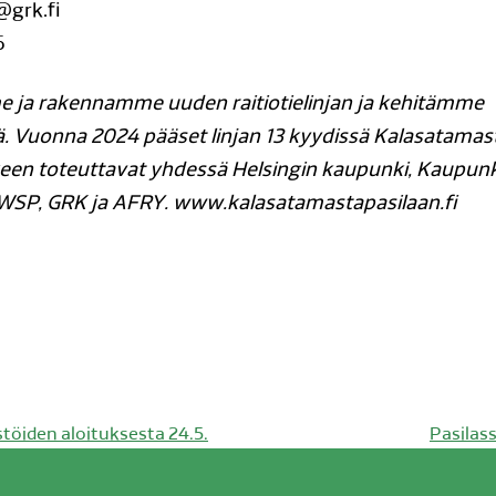
@grk.fi
6
 ja rakennamme uuden raitiotielinjan ja kehitämme
. Vuonna 2024 pääset linjan 13 kyydissä Kalasatamas
een toteuttavat yhdessä Helsingin kaupunki, Kaupunki
 WSP, GRK ja AFRY. www.kalasatamastapasilaan.fi
Seuraa
öiden aloituksesta 24.5.
Pasilas
artikkeli