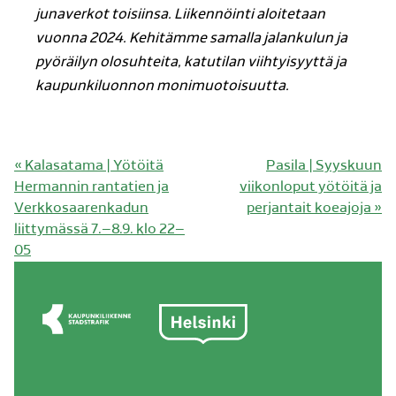
junaverkot toisiinsa. Liikennöinti aloitetaan
vuonna 2024. Kehitämme samalla jalankulun ja
pyöräilyn olosuhteita, katutilan viihtyisyyttä ja
kaupunkiluonnon monimuotoisuutta.
Edellinen
Seuraava
«
Kalasatama | Yötöitä
Pasila | Syyskuun
artikkeli:
artikkeli:
Hermannin rantatien ja
viikonloput yötöitä ja
Verkkosaarenkadun
perjantait koeajoja
»
liittymässä 7.–8.9. klo 22–
05