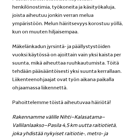
henkilönostimia, työkoneita ja käsityökaluja,
joista aiheutuu jonkin verran melua
ympäristöön. Melun häiritsevyys korostuu yöllä,
kun on muuten hiljaisempaa.
Mäkelänkadun jyrsintä- ja päällystystöiden
vuoksi käytössä on ajoittain vain yksi kaista per
suunta, mikä aiheuttaa ruuhkautumista. Töitä
tehdään pääsääntöisesti yksi suunta kerrallaan.
Liikenteenohjaajat ovat työn aikana paikalla
ohjaamassa liikennettä.
Pahoittelemme töistä aiheutuvaa häiriötä!
Rakennamme välille Nihti–Kalasatama–
Vallilanlaakso–Pasila 4,5 km uutta raitiotietä,
joka yhdistää nykyiset raitiotie-, metro- ja