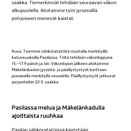
saakka. Tiemerkinnät tehdään seuraavan viikon
alkupuolella. Aloitamme työt jyrsimällä
pohjoiseen menevät kaistat.
Kuva. Teemme sähköratatöitä mustalla merkityillä
katuosuuksilla Pasilassa. Töitä tehdään viikonloppuna
15.–17.9 päivin ja öin. Viikonlopun jälkeen aloitamme
Mäkelänkadun jyrsintä- ja päällystystyöt karttaan
punaisella merkityllä osuudella. Päällystystyöt jatkuvat
perjantaihin 22.9. saakka.
Pasilassa melua ja Mäkelänkadulla
ajoittaista ruuhkaa
Pasilan sähköratatöissä käytetään