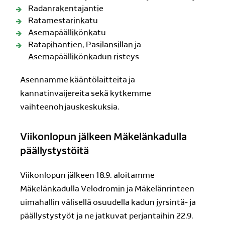
Radanrakentajantie
Ratamestarinkatu
Asemapäällikönkatu
Ratapihantien, Pasilansillan ja
Asemapäällikönkadun risteys
Asennamme kääntölaitteita ja
kannatinvaijereita sekä kytkemme
vaihteenohjauskeskuksia.
Viikonlopun jälkeen Mäkelänkadulla
päällystystöitä
Viikonlopun jälkeen 18.9. aloitamme
Mäkelänkadulla Velodromin ja Mäkelänrinteen
uimahallin välisellä osuudella kadun jyrsintä- ja
päällystystyöt ja ne jatkuvat perjantaihin 22.9.