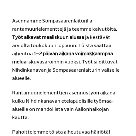
Asennamme Sompasaarenlaiturilla
rantamuurielementtejä ja teemme kaivutöitä
.
Työt alkavat maaliskuun alussa
ja kestävät
arviolta toukokuun loppuun. Töistä saattaa
aiheutua
1–2 päivän aikana voimakkaampaa
melua
iskuvasaroinnin vuoksi. Työt sijoittuvat
Nihdinkanavan ja Sompasaarenlaiturin väliselle
alueelle.
Rantamuurielementtien asennustyön aikana
kulku Nihdinkanavan eteläpuolisille työmaa-
alueille on mahdollista vain Aallonhalkojan
kautta.
Pahoittelemme töistä aiheutuvaa häiriötä!