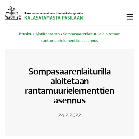
Siirry
sisältöön
Etusivu
›
Ajankohtaista
›
Sompasaarenlaiturilla aloitetaan
rantamuurielementtien asennus
Sompasaarenlaiturilla
aloitetaan
rantamuurielementtien
asennus
24.2.2022