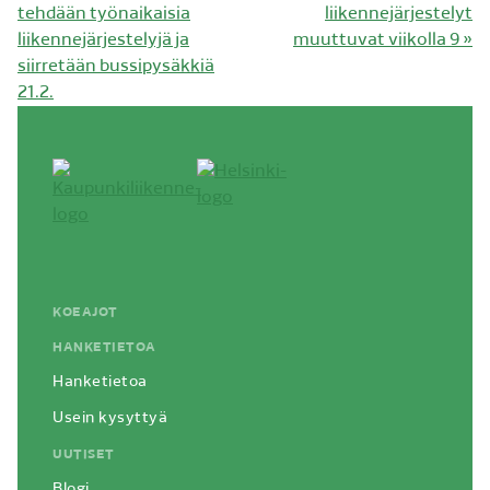
artikkeli:
artikkeli:
tehdään työnaikaisia
liikennejärjestelyt
liikennejärjestelyjä ja
muuttuvat viikolla 9
»
siirretään bussipysäkkiä
21.2.
KOEAJOT
HANKETIETOA
Hanketietoa
Usein kysyttyä
UUTISET
Blogi