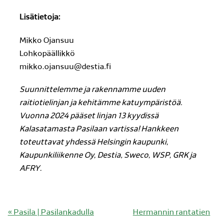
Lisätietoja:
Mikko Ojansuu
Lohkopäällikkö
mikko.ojansuu@destia.fi
Suunnittelemme ja rakennamme uuden
raitiotielinjan ja kehitämme katuympäristöä.
Vuonna 2024 pääset linjan 13 kyydissä
Kalasatamasta Pasilaan vartissa! Hankkeen
toteuttavat yhdessä Helsingin kaupunki,
Kaupunkiliikenne Oy, Destia, Sweco, WSP, GRK ja
AFRY.
Edellinen
Seuraava
«
Pasila | Pasilankadulla
Hermannin rantatien