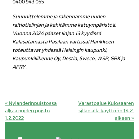
0400 943 055
Suunnittelemme ja rakennamme uuden
raitiotielinjan ja kehitämme katuympäristöä.
Vuonna 2024 pääset linjan 13 kyydissä
Kalasatamasta Pasilaan vartissa! Hankkeen
toteuttavat yhdessä Helsingin kaupunki,
Kaupunkiliikenne Oy, Destia, Sweco, WSP, GRK ja
AFRY.
Edellinen
Seuraava
«
Nylanderinpuistossa
Varastoalue Kulosaaren
artikkeli:
artikkeli:
alkaa puiden poisto
sillan alla käyttöön 14.2.
1.2.2022
alkaen
»