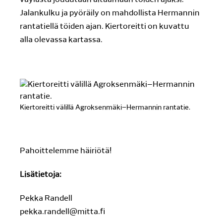
väylästä joudutaan aitaamaan töiden ajaksi.
Jalankulku ja pyöräily on mahdollista Hermannin
rantatiellä töiden ajan. Kiertoreitti on kuvattu
alla olevassa kartassa.
Kiertoreitti välillä Agroksenmäki–Hermannin rantatie.
Pahoittelemme häiriötä!
Lisätietoja:
Pekka Randell
pekka.randell@mitta.fi