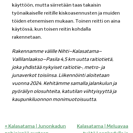
käyttöön, mutta siirretään taas takaisin
työnaikaiselle reitille kiskoasennusten ja muiden
töiden etenemisen mukaan. Toinen reitti on aina
käytössä, kun toisen reitin kohdalla
rakennetaan.
Rakennamme välille Nihti–Kalasatama–
Vallilanlaakso–Pasila 4,5 km uutta raitiotietä,
joka yhdistää nykyiset raitiotie-, metro- ja
junaverkot toisiinsa. Liikennöinti aloitetaan
vuonna 2024. Kehitämme samalla jalankulun ja
pyöräilyn olosuhteita, katutilan viihtyisyyttä ja
kaupunkiluonnon monimuotoisuutta.
Edellinen
Seuraava
«
Kalasatama | Junonkadun
Kalasatama | Meluavaa