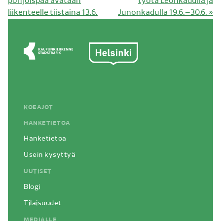
artikkeli:
artikkeli:
pohjoispää avataan
työtä Leonkadulla ja
liikenteelle tiistaina 13.6.
Junonkadulla 19.6.–30.6.
»
KOEAJOT
HANKETIETOA
Hanketietoa
Usein kysyttyä
UUTISET
Blogi
Tilaisuudet
MEDIALLE