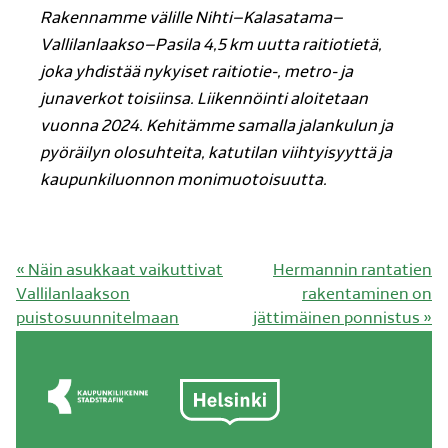
Rakennamme välille Nihti–Kalasatama–
Vallilanlaakso–Pasila 4,5 km uutta raitiotietä,
joka yhdistää nykyiset raitiotie-, metro- ja
junaverkot toisiinsa. Liikennöinti aloitetaan
vuonna 2024. Kehitämme samalla jalankulun ja
pyöräilyn olosuhteita, katutilan viihtyisyyttä ja
kaupunkiluonnon monimuotoisuutta.
Edellinen
Seuraava
«
Näin asukkaat vaikuttivat
Hermannin rantatien
artikkeli:
artikkeli:
Vallilanlaakson
rakentaminen on
puistosuunnitelmaan
jättimäinen ponnistus
»