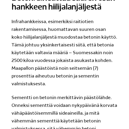
hankkeen hiilijalanjäljestä
Infrahankkeissa, esimerkiksi raitiotien
rakentamisessa, huomattavan suuren osan
koko hiilijalanjäljestä muodostaa betonin käyttö.
Tämä johtuu yksinkertaisesti siitä, että betonia
käytetään valtavia määriä – Suomessakin noin
2500 kiloa vuodessa jokaista asukasta kohden.
Maapallon päästöistä noin seitsemän (7)
prosenttia aiheutuu betonin ja sementin
valmistuksesta.
Sementti on betonin merkittävin päästölähde.
Onneksi sementtiä voidaan nykypäivänä korvata
vähäpäästöisemmillä sideaineilla, ja mitä
vähemmän sementtiä käytetään betonin
valmistuksessa, sitä vähemmän betoni