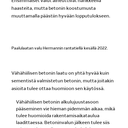
Ensimmäiset valut aiheuttivat hankkeella
haasteita, mutta betonin koostumusta
muuttamalla päästiin hyvään lopputulokseen.
Paalulaatan valu Hermannin rantatiellä kesällä 2022.
Vähähiilisen betonin laatu on yhtä hyvää kuin
sementistä valmistetun betonin, mutta joitakin
asioita tulee ottaa huomioon sen käytössä.
Vähähiilisen betonin alkulujuustasoon
pääseminen vie hieman pidemmän aikaa, mikä
tulee huomioida rakentamisaikataulua
laadittaessa. Betoninvalun jälkeen tulee siis