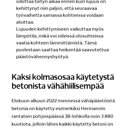
odottaa tietyn aikaa ennen kuin lujuus on
kehittynyt niin paljon, että seuraavaa
työvaihetta samassa kohteessa voidaan
aloittaa.
Lujuuden kehittymiseen vaikuttaa myös
lämpötila, mikä voi viileissä olosuhteissa
vaatia kohteen lämmittämistä. Tämä
puolestaan saattaa heikentää saavutettua
päästövähennyshyötyä.
Kaksi kolmasosaa käytetystä
betonista vähähiilisempää
Elokuun alkuun 2022 mennessä vähäpäästöistä
betonia on käytetty esimerkiksi Hermannin
rantatien pohjoispäässä 3B-lohkolla noin 3 880
kuutiota, jolloin lähes kaikki käytetty betoni on