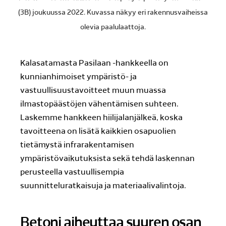
(3B) joukuussa 2022. Kuvassa näkyy eri rakennusvaiheissa
olevia paalulaattoja.
Kalasatamasta Pasilaan -hankkeella on
kunnianhimoiset ympäristö- ja
vastuullisuustavoitteet muun muassa
ilmastopäästöjen vähentämisen suhteen.
Laskemme hankkeen hiilijalanjälkeä, koska
tavoitteena on lisätä kaikkien osapuolien
tietämystä infrarakentamisen
ympäristövaikutuksista sekä tehdä laskennan
perusteella vastuullisempia
suunnitteluratkaisuja ja materiaalivalintoja.
Betoni aiheuttaa suuren osan