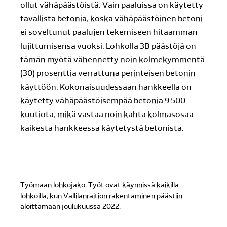
ollut vähäpäästöistä. Vain paaluissa on käytetty
tavallista betonia, koska vähäpäästöinen betoni
ei soveltunut paalujen tekemiseen hitaamman
lujittumisensa vuoksi. Lohkolla 3B päästöjä on
tämän myötä vähennetty noin kolmekymmentä
(30) prosenttia verrattuna perinteisen betonin
käyttöön. Kokonaisuudessaan hankkeella on
käytetty vähäpäästöisempää betonia 9 500
kuutiota, mikä vastaa noin kahta kolmasosaa
kaikesta hankkeessa käytetystä betonista.
Työmaan lohkojako. Työt ovat käynnissä kaikilla
lohkoilla, kun Vallilanraition rakentaminen päästiin
aloittamaan joulukuussa 2022.