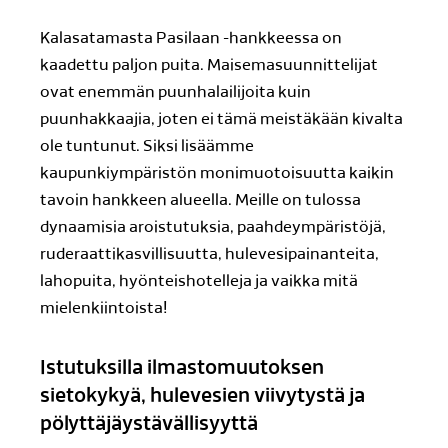
Kalasatamasta Pasilaan -hankkeessa on
kaadettu paljon puita. Maisemasuunnittelijat
ovat enemmän puunhalailijoita kuin
puunhakkaajia, joten ei tämä meistäkään kivalta
ole tuntunut. Siksi lisäämme
kaupunkiympäristön monimuotoisuutta kaikin
tavoin hankkeen alueella. Meille on tulossa
dynaamisia aroistutuksia, paahdeympäristöjä,
ruderaattikasvillisuutta, hulevesipainanteita,
lahopuita, hyönteishotelleja ja vaikka mitä
mielenkiintoista!
Istutuksilla ilmastomuutoksen
sietokykyä, hulevesien viivytystä ja
pölyttäjäystävällisyyttä