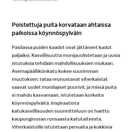
Poistettuja puita korvataan ahtaissa
paikoissa köynnöspylväin
Pasilassa puiden kaadot ovat jättäneet kadut
paljaiksi. Kasvillisuutta monipuolistetaan ja uusia
istutuksia tehdään mahdollisuuksien mukaan.
Asemapäällikönkatu kokee suurimman
muutoksen: rataa reunustavat viherkaistat
saavat uudet monilajiset puurivit, ja missä puita
ei mahdu kasvamaan, istutetaan korkeita
köynnöspylväitä. Inspiraatiota
katukasvillisuuden suunnitteluun on haettu
kaupunginosan runsaasta katutaiteesta.
Viherkaistoille istutetaan pensaita ja kukkivia