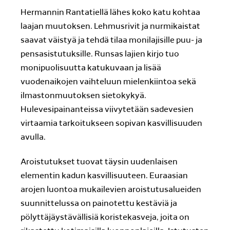
Hermannin Rantatiellä lähes koko katu kohtaa
laajan muutoksen. Lehmusrivit ja nurmikaistat
saavat väistyä ja tehdä tilaa monilajisille puu- ja
pensasistutuksille. Runsas lajien kirjo tuo
monipuolisuutta katukuvaan ja lisää
vuodenaikojen vaihteluun mielenkiintoa sekä
ilmastonmuutoksen sietokykyä.
Hulevesipainanteissa viivytetään sadevesien
virtaamia tarkoitukseen sopivan kasvillisuuden
avulla.
Aroistutukset tuovat täysin uudenlaisen
elementin kadun kasvillisuuteen. Euraasian
arojen luontoa mukailevien aroistutusalueiden
suunnittelussa on painotettu kestäviä ja
pölyttäjäystävällisiä koristekasveja, joita on