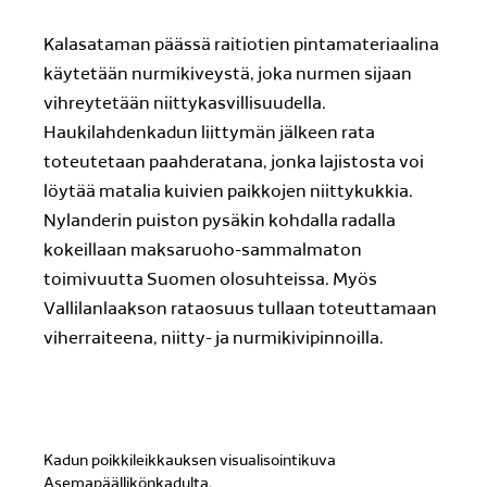
Kalasataman päässä raitiotien pintamateriaalina
käytetään nurmikiveystä, joka nurmen sijaan
vihreytetään niittykasvillisuudella.
Haukilahdenkadun liittymän jälkeen rata
toteutetaan paahderatana, jonka lajistosta voi
löytää matalia kuivien paikkojen niittykukkia.
Nylanderin puiston pysäkin kohdalla radalla
kokeillaan maksaruoho-sammalmaton
toimivuutta Suomen olosuhteissa. Myös
Vallilanlaakson rataosuus tullaan toteuttamaan
viherraiteena, niitty- ja nurmikivipinnoilla.
Kadun poikkileikkauksen visualisointikuva
Asemapäällikönkadulta.