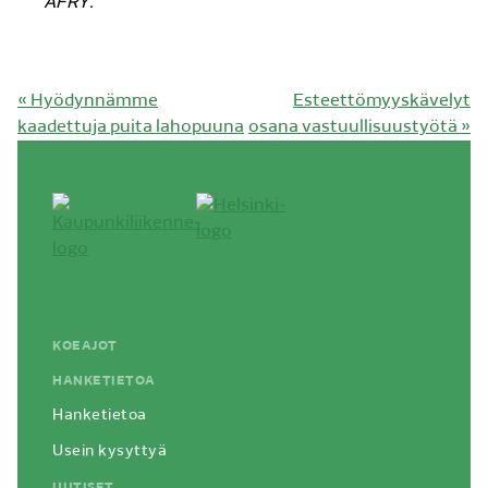
AFRY.
Edellinen
Seuraava
«
Hyödynnämme
Esteettömyyskävelyt
artikkeli:
artikkeli:
kaadettuja puita lahopuuna
osana vastuullisuustyötä
»
KOEAJOT
HANKETIETOA
Hanketietoa
Usein kysyttyä
UUTISET