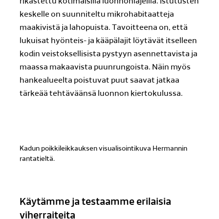
rikastettu kotimaisilla luonnonlajeilla. Istutusten
keskelle on suunniteltu mikrohabitaatteja
maakivistä ja lahopuista. Tavoitteena on, että
lukuisat hyönteis- ja kääpälajit löytävät itselleen
kodin veistoksellisista pystyyn asennettavista ja
maassa makaavista puunrungoista. Näin myös
hankealueelta poistuvat puut saavat jatkaa
tärkeää tehtäväänsä luonnon kiertokulussa.
Kadun poikkileikkauksen visualisointikuva Hermannin
rantatieltä.
Käytämme ja testaamme erilaisia
viherraiteita