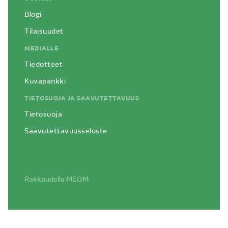
Blogi
Tilaisuudet
MEDIALLE
Tiedotteet
Kuvapankki
TIETOSUOJA JA SAAVUTETTAVUUS
Tietosuoja
Saavutettavuusseloste
Siirry
Rakkaudella
MEOM
sisältöön