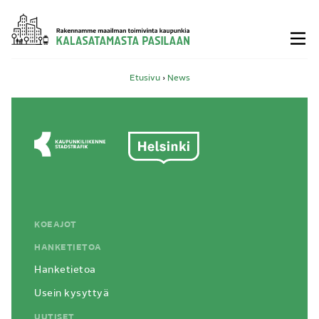
Siirry
sisältöön
Etusivu
›
News
KOEAJOT
HANKETIETOA
Hanketietoa
Usein kysyttyä
UUTISET