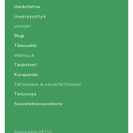
Hanketietoa
Usein kysyttyä
UUTISET
Blogi
Tilaisuudet
MEDIALLE
Tiedotteet
Kuvapankki
TIETOSUOJA JA SAAVUTETTAVUUS
Tietosuoja
Saavutettavuusseloste
Siirry
Rakkaudella
MEOM