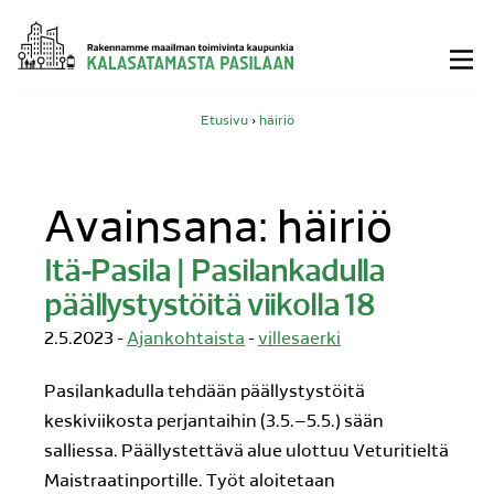
Siirry
sisältöön
Etusivu
›
häiriö
Avainsana:
häiriö
Itä-Pasila | Pasilankadulla
päällystystöitä viikolla 18
2.5.2023 -
Ajankohtaista
-
villesaerki
Pasilankadulla tehdään päällystystöitä
keskiviikosta perjantaihin (3.5.–5.5.) sään
salliessa. Päällystettävä alue ulottuu Veturitieltä
Maistraatinportille. Työt aloitetaan