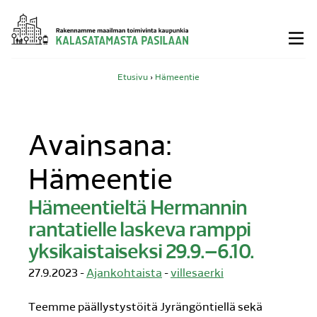
Siirry
sisältöön
Etusivu
›
Hämeentie
Avainsana:
Hämeentie
Hämeentieltä Hermannin
rantatielle laskeva ramppi
yksikaistaiseksi 29.9.–6.10.
27.9.2023 -
Ajankohtaista
-
villesaerki
Teemme päällystystöitä Jyrängöntiellä sekä