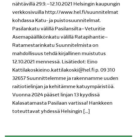
nähtävillä 29.9.–12.10.2021 Helsingin kaupungin
verkkosivuilla http://www.hel.fi/suunnitelmat
kohdassa Katu- ja puistosuunnitelmat.
Pasilankatu välillä Pasilansilta–Veturitie
Asemapäällikönkatu välillä Ratapihantie–
Ratamestarinkatu Suunnitelmista on
mahdollisuus tehdä kirjallinen muistutus
12.10.2021 mennessä. Lisätiedot: Eino
Kattilakoskieino.kattilakoski@hel.fi p. 09 310
32657 Suunnittelemme ja rakennamme uuden
raitiotielinjan ja kehitämme katuympäristöä.
Vuonna 2024 pääset linjan 13 kyydissä
Kalasatamasta Pasilaan vartissa! Hankkeen
toteuttavat yhdessä Helsingin […]