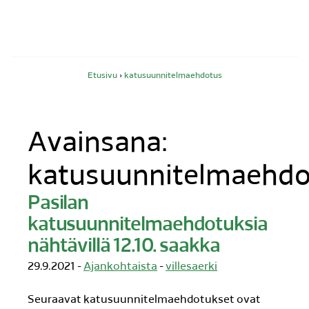
Siirry
sisältöön
Etusivu
›
katusuunnitelmaehdotus
Avainsana:
katusuunnitelmaehdo
Pasilan
katusuunnitelmaehdotuksia
nähtävillä 12.10. saakka
29.9.2021 -
Ajankohtaista
-
villesaerki
Seuraavat katusuunnitelmaehdotukset ovat