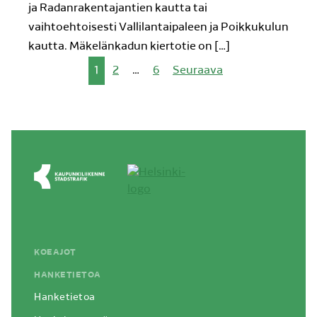
ja Radanrakentajantien kautta tai
vaihtoehtoisesti Vallilantaipaleen ja Poikkukulun
kautta. Mäkelänkadun kiertotie on […]
Artikkelien
1
2
…
6
Seuraava
sivutus
KOEAJOT
HANKETIETOA
Hanketietoa