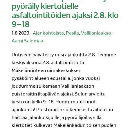
pyöräily kiertotielle
asfaltointitöiden ajaksi 2.8. klo
9–18
1.8.2023 -
Ajankohtaista
,
Pasila
,
Vallilanlaakso
-
Aarni Salomaa
Uutiseen päivitetty uusi ajankohta 2.8. Teemme
keskiviikkona 2.8. asfaltointitöitä
Mäkelänrinteen uimakeskuksen
pysäköintialueen edustalla, jonka vuoksi
joudumme sulkemaan Vallilanlaakson
puistoraitin iltapäivän ajaksi. Sulun arvioitu
kesto on kello 9–18. Huom. muuttunut
ajankohta! Puistoraitin sulkemisesta aiheutuu
haittaa jalankulkijoille ja pyöräilijöille, sillä
kiertotiet kulkevat Mäkelänkadun toisen puolen