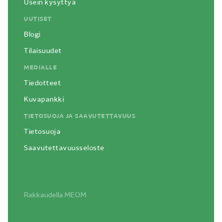
Usein kysyttyä
UUTISET
Blogi
Tilaisuudet
MEDIALLE
Tiedotteet
Kuvapankki
TIETOSUOJA JA SAAVUTETTAVUUS
Tietosuoja
Saavutettavuusseloste
Siirry
Rakkaudella
MEOM
sisältöön