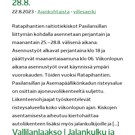
28.8.
22.8.2023 -
Ajankohtaista
-
villesaerki
Ratapihantien raitiotiekiskot Pasilansillan
liittymän kohdalla asennetaan perjantain ja
maanantain 25.–28.8. välisenä aikana.
Asennustyöt alkavat perjantaina klo 18 ja
päättyvät maanantaiaamuna klo 06. Viikonlopun
aikana asennustyöt ovat käynnissä ympäri
vuorokauden. Töiden vuoksi Ratapihantien,
Pasilansillan ja Asemapäällikönkadun risteysalue
on osittain ajoneuvoliikenteeltä suljettu.
Liikenteenohjaajat työskentelevät
risteysalueella koko viikonlopun ajan. Kiskojen
asentamisesta aiheutuu kiertohaittaa
autoliikenteen lisäksi myös jalankulkijoille ja […]
Vallilanlaakso | Jalankulku ja