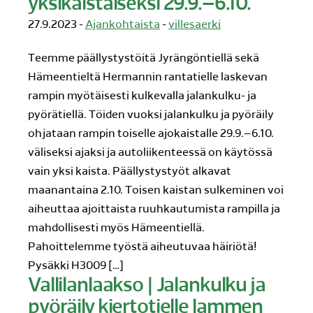
yksikaistaiseksi 29.9.–6.10.
27.9.2023 -
Ajankohtaista
-
villesaerki
Teemme päällystystöitä Jyrängöntiellä sekä
Hämeentieltä Hermannin rantatielle laskevan
rampin myötäisesti kulkevalla jalankulku- ja
pyörätiellä. Töiden vuoksi jalankulku ja pyöräily
ohjataan rampin toiselle ajokaistalle 29.9.–6.10.
väliseksi ajaksi ja autoliikenteessä on käytössä
vain yksi kaista. Päällystystyöt alkavat
maanantaina 2.10. Toisen kaistan sulkeminen voi
aiheuttaa ajoittaista ruuhkautumista rampilla ja
mahdollisesti myös Hämeentiellä.
Pahoittelemme työstä aiheutuvaa häiriötä!
Pysäkki H3009 […]
Vallilanlaakso | Jalankulku ja
pyöräily kiertotielle lammen