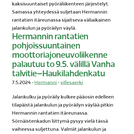
kaksisuuntaiset pyöräliikenteen järjestelyt.
Samassa yhteydessä suljetaan Hermannin
rantatien itäreunassa sijaitseva väliaikainen
jalankulun ja pyöräilyn väylä.
Hermannin rantatien
pohjoissuuntainen
moottoriajoneuvoliikenne
palautuu to 9.5. välillä Vanha
talvitie–Haukilahdenkatu
7.5.2024 -
Hermanni
-
villesaerki
Jalankulku ja pyöräily kulkee pääosin edelleen
tilapäistä jalankulun ja pyöräilyn väylää pitkin
Hermannin rantatien itäreunassa.
Sörnäistenkadun liittymä pysyy vielä tässä
vaiheessa suljettuna. Valmiit jalankulun ja