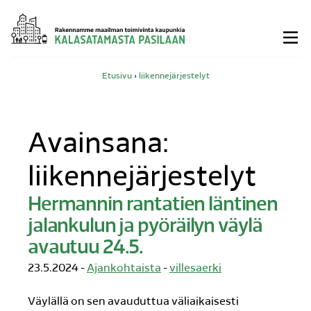
Siirry
sisältöön
Etusivu
›
liikennejärjestelyt
Avainsana:
liikennejärjestelyt
Hermannin rantatien läntinen
jalankulun ja pyöräilyn väylä
avautuu 24.5.
23.5.2024 -
Ajankohtaista
-
villesaerki
Väylällä on sen avauduttua väliaikaisesti