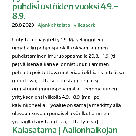
puhdistustöiden vuoksi 4.9.–
8.9.
28.8.2023 -
Ajankohtaista
-
villesaerki
Uutista on päivitetty 1.9. Mäkelänrinteen
uimahallin pohjoispuolella olevan lammen
puhdistaminen imuruoppaamalla 29.8.–1.9. (ti–
pe) välisenä aikana ei onnistunut. Lammen
pohjalta poistettava materiaali oli liian kiinteässä
muodossa, jotta sen poistaminen olisi
onnistunut imuruoppaamalla. Teemme uuden
yrityksen ensi viikolla 4.9.–8.9. (ma–pe)
kaivinkoneella. Työalue on sama ja merkitty alla
olevaan kuvaan punaisella värillä. Lammen
ympärillä tarvitaan tilaa, jotta työssä […]
Kalasatama | Aallonhalkojan