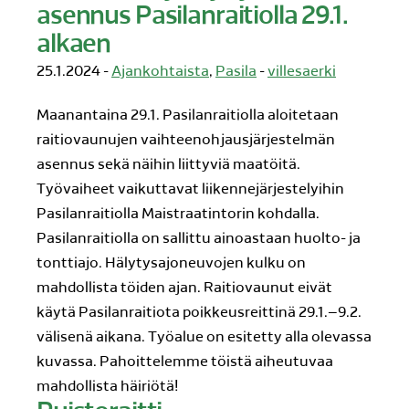
asennus Pasilanraitiolla 29.1.
alkaen
25.1.2024 -
Ajankohtaista
,
Pasila
-
villesaerki
Maanantaina 29.1. Pasilanraitiolla aloitetaan
raitiovaunujen vaihteenohjausjärjestelmän
asennus sekä näihin liittyviä maatöitä.
Työvaiheet vaikuttavat liikennejärjestelyihin
Pasilanraitiolla Maistraatintorin kohdalla.
Pasilanraitiolla on sallittu ainoastaan huolto- ja
tonttiajo. Hälytysajoneuvojen kulku on
mahdollista töiden ajan. Raitiovaunut eivät
käytä Pasilanraitiota poikkeusreittinä 29.1.–9.2.
välisenä aikana. Työalue on esitetty alla olevassa
kuvassa. Pahoittelemme töistä aiheutuvaa
mahdollista häiriötä!