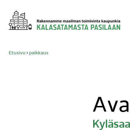
Siirry
sisältöön
Etusivu
›
paikkaus
Ava
Kyläsaa