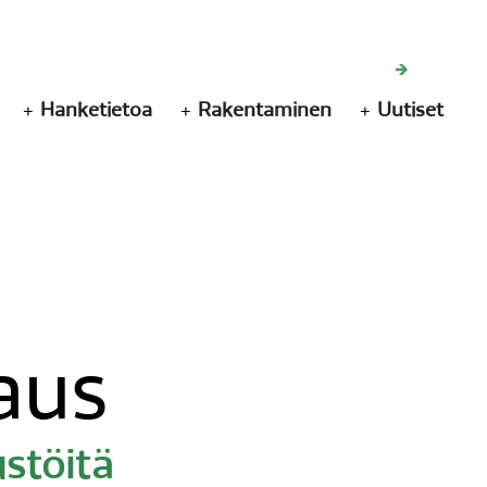
Hanketietoa
Rakentaminen
Uutiset
aus
ustöitä