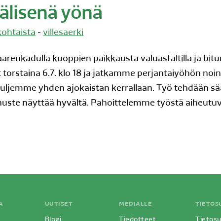
välisenä yönä
ohtaista
-
villesaerki
enkadulla kuoppien paikkausta valuasfaltilla ja bitum
torstaina 6.7. klo 18 ja jatkamme perjantaiyöhön noin
suljemme yhden ajokaistan kerrallaan. Työ tehdään sä
nuste näyttää hyvältä. Pahoittelemme työstä aiheutuv
A
UUTISET
MEDIALLE
TIETOS
Blogi
Tiedotteet
Tietosu