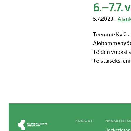
6.–7.7. 
5.7.2023 -
Ajank
Teemme Kyläsaar
Aloitamme työt 
Töiden vuoksi 
Toistaiseksi en
KOEAJOT
HANKETIETO
Hanketietoa