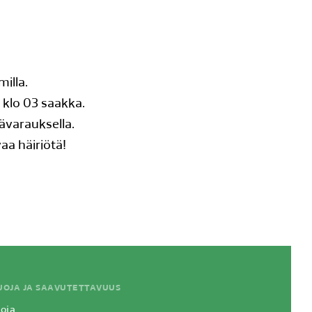
illa.
 klo 03 saakka.
ävarauksella.
aa häiriötä!
UOJA JA SAAVUTETTAVUUS
oja