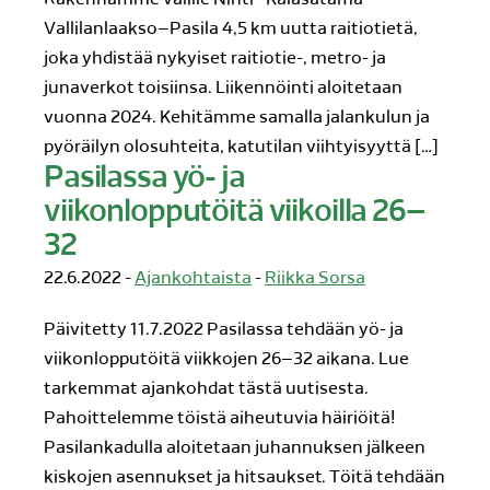
Vallilanlaakso–Pasila 4,5 km uutta raitiotietä,
joka yhdistää nykyiset raitiotie-, metro- ja
junaverkot toisiinsa. Liikennöinti aloitetaan
vuonna 2024. Kehitämme samalla jalankulun ja
pyöräilyn olosuhteita, katutilan viihtyisyyttä […]
Pasilassa yö- ja
viikonlopputöitä viikoilla 26–
32
22.6.2022 -
Ajankohtaista
-
Riikka Sorsa
Päivitetty 11.7.2022 Pasilassa tehdään yö- ja
viikonlopputöitä viikkojen 26–32 aikana. Lue
tarkemmat ajankohdat tästä uutisesta.
Pahoittelemme töistä aiheutuvia häiriöitä!
Pasilankadulla aloitetaan juhannuksen jälkeen
kiskojen asennukset ja hitsaukset. Töitä tehdään