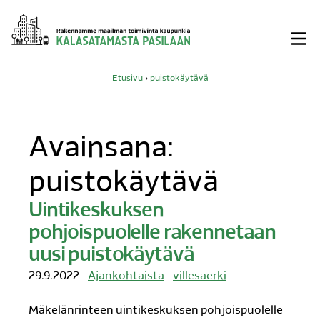
Siirry
sisältöön
Etusivu
›
puistokäytävä
Avainsana:
puistokäytävä
Uintikeskuksen
pohjoispuolelle rakennetaan
uusi puistokäytävä
29.9.2022 -
Ajankohtaista
-
villesaerki
Mäkelänrinteen uintikeskuksen pohjoispuolelle