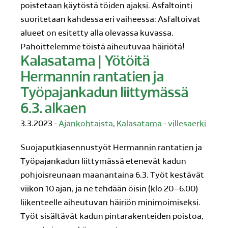
poistetaan käytöstä töiden ajaksi. Asfaltointi
suoritetaan kahdessa eri vaiheessa: Asfaltoivat
alueet on esitetty alla olevassa kuvassa.
Pahoittelemme töistä aiheutuvaa häiriötä!
Kalasatama | Yötöitä
Hermannin rantatien ja
Työpajankadun liittymässä
6.3. alkaen
3.3.2023 -
Ajankohtaista
,
Kalasatama
-
villesaerki
Suojaputkiasennustyöt Hermannin rantatien ja
Työpajankadun liittymässä etenevät kadun
pohjoisreunaan maanantaina 6.3. Työt kestävät
viikon 10 ajan, ja ne tehdään öisin (klo 20–6.00)
liikenteelle aiheutuvan häiriön minimoimiseksi.
Työt sisältävät kadun pintarakenteiden poistoa,