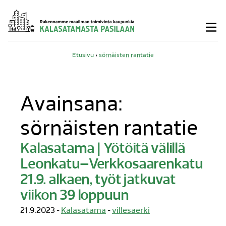
Siirry
sisältöön
Etusivu
›
sörnäisten rantatie
Avainsana:
sörnäisten rantatie
Kalasatama | Yötöitä välillä
Leonkatu–Verkkosaarenkatu
21.9. alkaen, työt jatkuvat
viikon 39 loppuun
21.9.2023 -
Kalasatama
-
villesaerki