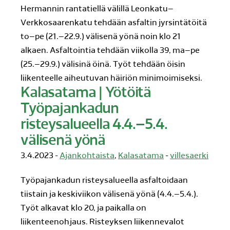
Hermannin rantatiellä välillä Leonkatu–
Verkkosaarenkatu tehdään asfaltin jyrsintätöitä
to–pe (21.–22.9.) välisenä yönä noin klo 21
alkaen. Asfaltointia tehdään viikolla 39, ma–pe
(25.–29.9.) välisinä öinä. Työt tehdään öisin
liikenteelle aiheutuvan häiriön minimoimiseksi.
Kalasatama | Yötöitä
Työpajankadun
risteysalueella 4.4.–5.4.
välisenä yönä
3.4.2023 -
Ajankohtaista
,
Kalasatama
-
villesaerki
Työpajankadun risteysalueella asfaltoidaan
tiistain ja keskiviikon välisenä yönä (4.4.–5.4.).
Työt alkavat klo 20, ja paikalla on
liikenteenohjaus. Risteyksen liikennevalot