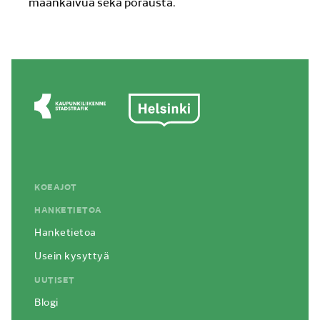
maankaivua sekä porausta.
KOEAJOT
HANKETIETOA
Hanketietoa
Usein kysyttyä
UUTISET
Blogi