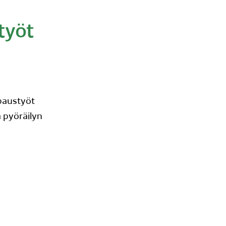
työt
ppaustyöt
a pyöräilyn