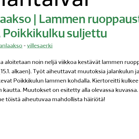
ilantaival
nlaakso | Lammen ruoppaus
, Poikkikulku suljettu
lanlaakso
-
villesaerki
sa aloitetaan noin neljä viikkoa kestävät lammen ruo
(15.1. alkaen). Työt aiheuttavat muutoksia jalankulun j
ulkevat Poikkikulun lammen kohdalla. Kiertoreitti kulkee
en kautta. Muutokset on esitetty alla olevassa kuvassa.
 töistä aiheutuvaa mahdollista häiriötä!