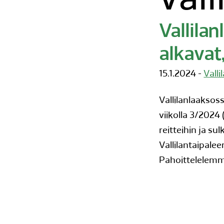
vall
Vallila
alkavat
15.1.2024 -
Valli
Vallilanlaaksos
viikolla 3/2024 
reitteihin ja s
Vallilantaipale
Pahoittelelemme