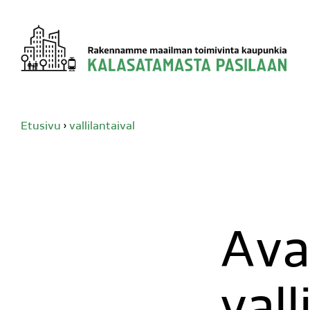
Siirry
sisältöön
Etusivu
›
vallilantaival
Ava