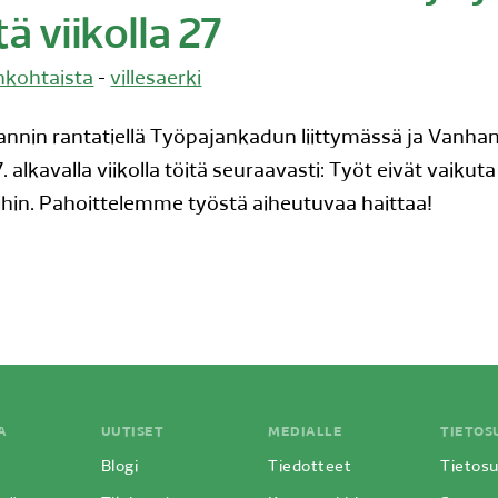
tä viikolla 27
nkohtaista
-
villesaerki
in rantatiellä Työpajankadun liittymässä ja Vanhan 
7. alkavalla viikolla töitä seuraavasti: Työt eivät vaikut
eihin. Pahoittelemme työstä aiheutuvaa haittaa!
A
UUTISET
MEDIALLE
TIETOS
Blogi
Tiedotteet
Tietosu