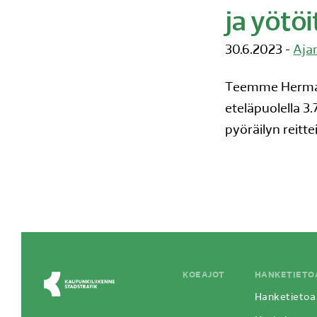
ja yötöi
30.6.2023 -
Aja
Teemme Hermann
eteläpuolella 3.
pyöräilyn reitt
KOEAJOT
HANKETIETO
Hanketietoa