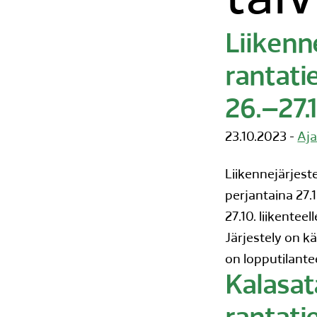
talv
Liikenn
rantati
26.–27.
23.10.2023 -
Aja
Liikennejärjest
perjantaina 27.1
27.10. liikentee
Järjestely on k
on lopputilante
Kalasat