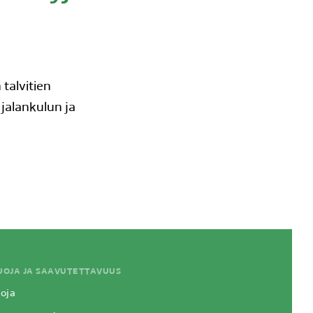
talvitien
a jalankulun ja
UOJA JA SAAVUTETTAVUUS
oja