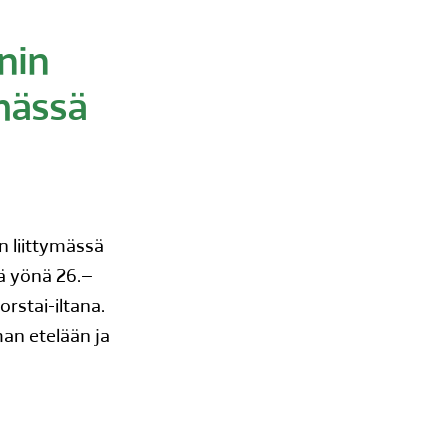
nin
ymässä
n liittymässä
nä yönä 26.–
orstai-iltana.
man etelään ja