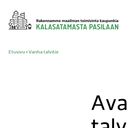
Siirry
sisältöön
Etusivu
›
Vanha talvitie
Ava