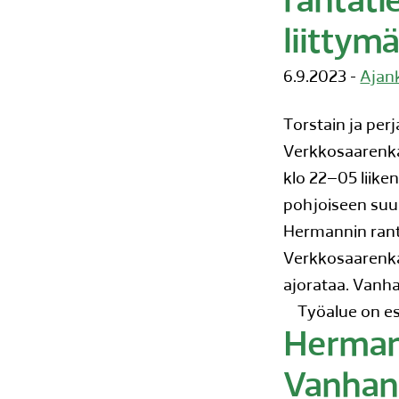
rantati
liittym
6.9.2023 -
Ajan
Torstain ja per
Verkkosaarenka
klo 22–05 liike
pohjoiseen suun
Hermannin ranta
Verkkosaarenkat
ajorataa. Vanha
Työalue on esi
Hermann
Vanhan t