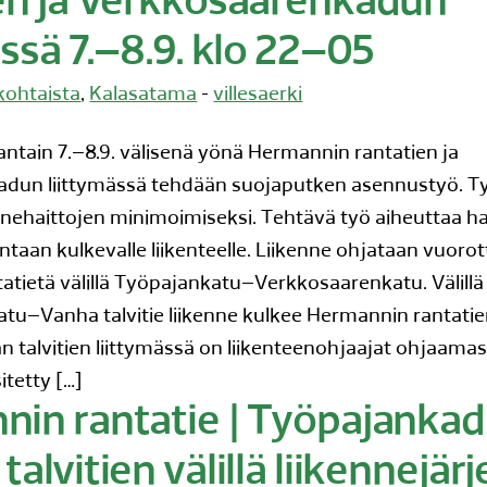
en ja Verkkosaarenkadun
ässä 7.–8.9. klo 22–05
kohtaista
,
Kalasatama
-
villesaerki
jantain 7.–8.9. välisenä yönä Hermannin rantatien ja
dun liittymässä tehdään suojaputken asennustyö. Ty
nnehaittojen minimoimiseksi. Tehtävä työ aiheuttaa ha
taan kulkevalle liikenteelle. Liikenne ohjataan vuoro
tietä välillä Työpajankatu–Verkkosaarenkatu. Välillä
u–Vanha talvitie liikenne kulkee Hermannin rantatien
n talvitien liittymässä on liikenteenohjaajat ohjaamass
tetty […]
in rantatie | Työpajankad
alvitien välillä liikennejärj