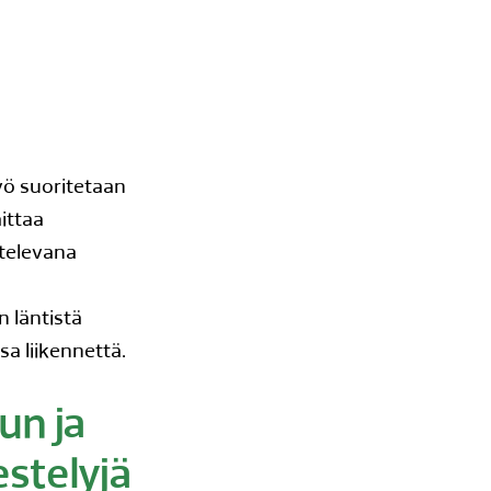
ö suoritetaan
ittaa
ttelevana
 läntistä
a liikennettä.
un ja
estelyjä