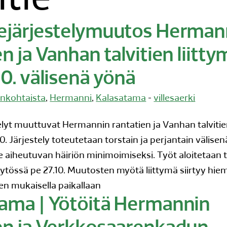
itie
ejärjestelymuutos Herman
en ja Vanhan talvitien liitt
10. välisenä yönä
nkohtaista
,
Hermanni
,
Kalasatama
-
villesaerki
elyt muuttuvat Hermannin rantatien ja Vanhan talvitie
0. Järjestely toteutetaan torstain ja perjantain välise
lle aiheutuvan häiriön minimoimiseksi. Työt aloitetaan t
äytössä pe 27.10. Muutosten myötä liittymä siirtyy hie
en mukaisella paikallaan
ama | Yötöitä Hermannin