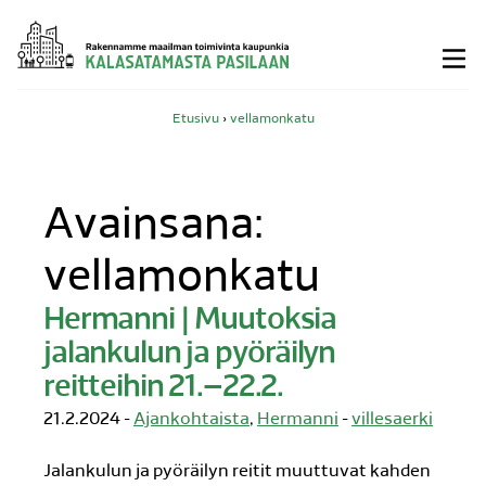
Siirry
sisältöön
Etusivu
›
vellamonkatu
Avainsana:
vellamonkatu
Hermanni | Muutoksia
jalankulun ja pyöräilyn
reitteihin 21.–22.2.
21.2.2024 -
Ajankohtaista
,
Hermanni
-
villesaerki
Jalankulun ja pyöräilyn reitit muuttuvat kahden