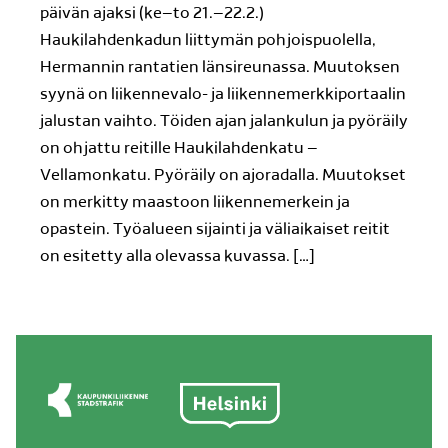
päivän ajaksi (ke–to 21.–22.2.)
Haukilahdenkadun liittymän pohjoispuolella,
Hermannin rantatien länsireunassa. Muutoksen
syynä on liikennevalo- ja liikennemerkkiportaalin
jalustan vaihto. Töiden ajan jalankulun ja pyöräily
on ohjattu reitille Haukilahdenkatu –
Vellamonkatu. Pyöräily on ajoradalla. Muutokset
on merkitty maastoon liikennemerkein ja
opastein. Työalueen sijainti ja väliaikaiset reitit
on esitetty alla olevassa kuvassa. […]