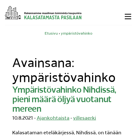
Siirry
sisältöön
Etusivu
›
ympäristövahinko
Avainsana:
ympäristövahinko
Ympäristövahinko Nihdissä,
pieni määrä öljyä vuotanut
mereen
10.8.2021 -
Ajankohtaista
-
villesaerki
Kalasataman eteläkärjessä, Nihdissä, on tänään