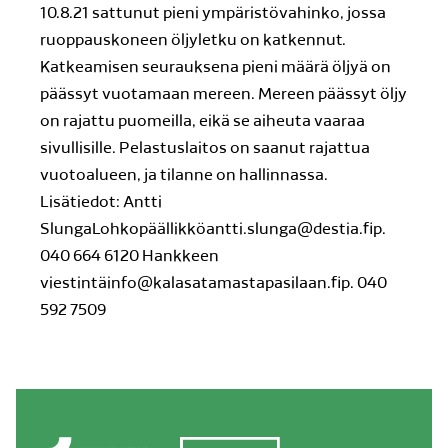
10.8.21 sattunut pieni ympäristövahinko, jossa
ruoppauskoneen öljyletku on katkennut.
Katkeamisen seurauksena pieni määrä öljyä on
päässyt vuotamaan mereen. Mereen päässyt öljy
on rajattu puomeilla, eikä se aiheuta vaaraa
sivullisille. Pelastuslaitos on saanut rajattua
vuotoalueen, ja tilanne on hallinnassa.
Lisätiedot: Antti
SlungaLohkopäällikköantti.slunga@destia.fip.
040 664 6120 Hankkeen
viestintäinfo@kalasatamastapasilaan.fip. 040
592 7509