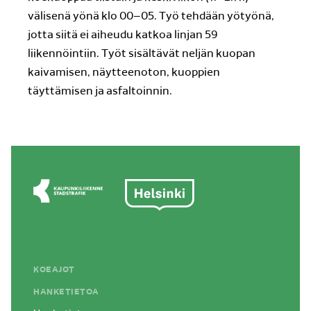
välisenä yönä klo 00–05. Työ tehdään yötyönä,
jotta siitä ei aiheudu katkoa linjan 59
liikennöintiin. Työt sisältävät neljän kuopan
kaivamisen, näytteenoton, kuoppien
täyttämisen ja asfaltoinnin.
KOEAJOT
HANKETIETOA