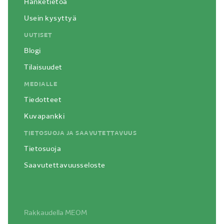
Hanketietoa
Usein kysyttyä
UUTISET
Blogi
Tilaisuudet
MEDIALLE
Tiedotteet
Kuvapankki
TIETOSUOJA JA SAAVUTETTAVUUS
Tietosuoja
Saavutettavuusseloste
Siirry
Rakkaudella
MEOM