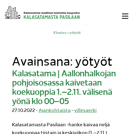
Siirry
sisältöön
Etusivu
›
yötyöt
Avainsana:
yötyöt
Kalasatama | Aallonhalkojan
pohjoisosassa kaivetaan
koekuoppia 1.–2.11. välisenä
yönä klo 00–05
27.10.2022 -
Ajankohtaista
-
villesaerki
Kalasatamasta Pasilaan -hanke kaivaa neljä
koekuoppaa tiistain ja keskiviikon (1.–2.11.)