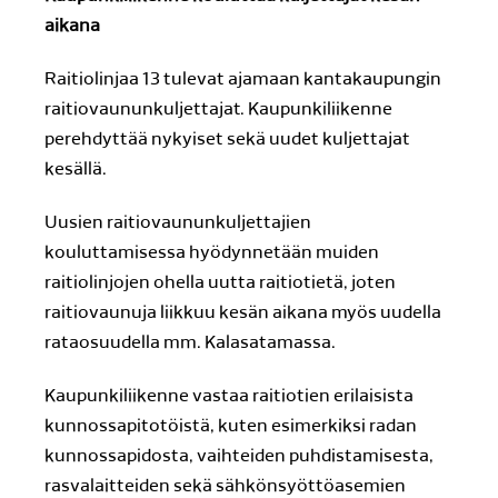
aikana
Raitiolinjaa 13 tulevat ajamaan kantakaupungin
raitiovaununkuljettajat. Kaupunkiliikenne
perehdyttää nykyiset sekä uudet kuljettajat
kesällä.
Uusien raitiovaununkuljettajien
kouluttamisessa hyödynnetään muiden
raitiolinjojen ohella uutta raitiotietä, joten
raitiovaunuja liikkuu kesän aikana myös uudella
rataosuudella mm. Kalasatamassa.
Kaupunkiliikenne vastaa raitiotien erilaisista
kunnossapitotöistä, kuten esimerkiksi radan
kunnossapidosta, vaihteiden puhdistamisesta,
rasvalaitteiden sekä sähkönsyöttöasemien