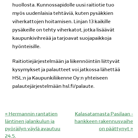
huollosta. Kunnossapidolle uusi raitiotie tuo
myös uudenlaisia tehtäviä, kuten pysäkkien
viherkattojen hoitamisen. Linjan 13 kaikille
pysäkeille on tehty viherkatot, jotka lisäävät
kaupunkivihreää ja tarjoavat suojapaikkoja
hyönteisille.
Raitiotiejärjestelmään ja liikennöintiin liittyvät
kysymykset ja palautteet voi jatkossa lähettää
HSL:n ja Kaupunkiliikenne Oy:n yhteiseen
palautejärjestelmään hsl.fi/palaute.
Edellinen
Seuraava
«
Hermannin rantatien
Kalasatamasta Pasilaan -
artikkeli:
artikkeli:
läntinen jalankulun ja
hankkeen rakennusvaihe
pyöräilyn väylä avautuu
on päättynyt
»
24.5.