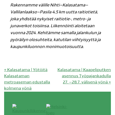
Rakennamme välille Nihti–Kalasatama–
Vallilanlaakso–Pasila 4,5 km uutta raitiotietä,
joka yhdistää nykyiset raitiotie-, metro- ja
junaverkot toisiinsa. Liikennöinti aloitetaan
vuonna 2024. Kehitämme samalla jalankulun ja
pyöräilyn olosuhteita, katutilan viihtyisyyttä ja
kaupunkiluonnon monimuotoisuutta.
Edellinen
Seuraava
«
Kalasatama | Yötöitä
Kalasatama | Kaapeliputken
artikkeli:
artikkeli:
Kalasataman
asennus Työpajankadulla
metroaseman edustalla
27. –28.7. välisenä yönä
»
kolmena yönä