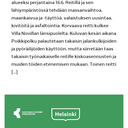
alueeksi perjantaina 16.6. Reitillä ja sen
lähiympäristössä tehdään massanvaihtoa,
maankaivua ja -täyttöä, valaistuksen uusintaa,
kivitöitä ja asfaltointia. Korvaava reitti kulkee
Villa Novillan länsipuolelta. Kuluvan kesän aikana
Poikkipolku palautetaan takaisin jalankulkijoiden
ja pyöräilijöiden käyttöön, mutta siirretään taas
takaisin työnaikaiselle reitille kiskoasennusten ja
muiden töiden etenemisen mukaan. Toinen reitti
[…]