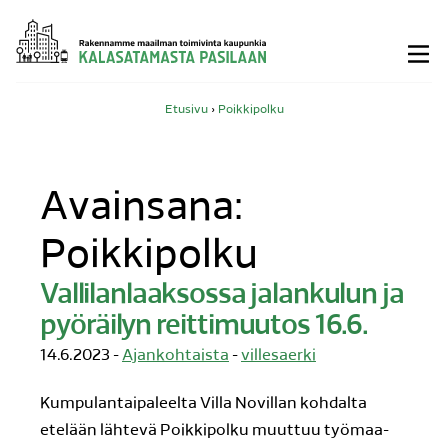
Siirry
sisältöön
Etusivu
›
Poikkipolku
Avainsana:
Poikkipolku
Vallilanlaaksossa jalankulun ja
pyöräilyn reittimuutos 16.6.
14.6.2023 -
Ajankohtaista
-
villesaerki
Kumpulantaipaleelta Villa Novillan kohdalta
etelään lähtevä Poikkipolku muuttuu työmaa-